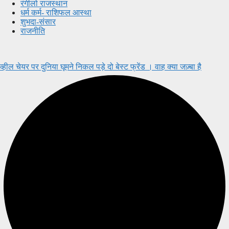
रंगीलो राजस्थान
धर्म कर्म- राशिफल आस्था
शुभदा-संसार
राजनीति
व्हील चेयर पर दुनिया घूमने निकल पड़े दो बेस्ट फ्रेंड । वाह क्या जज़्बा है