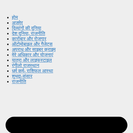
होम
अजमेर
दिव्यांगों की दुनिया
देश दुनिया, राजनीति
कारोबार और रोजगार
ऑटोमोबाइल और गैजेट्स
अपराध और साइबर क्राइम
मेरे अधिकार और योजनाएं
यात्रा और लाइफस्टाइल
रंगीलो राजस्थान
धर्म कर्म- राशिफल आस्था
शुभदा-संसार
राजनीति