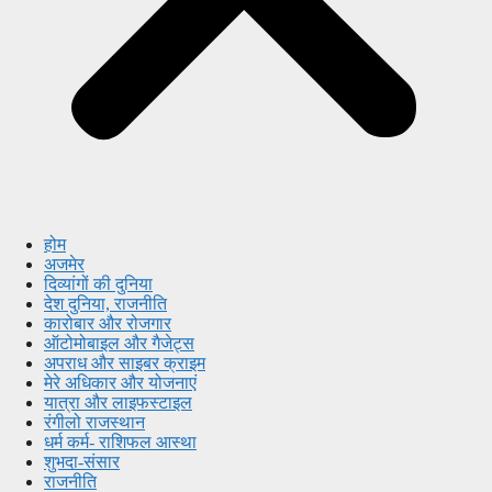
होम
अजमेर
दिव्यांगों की दुनिया
देश दुनिया, राजनीति
कारोबार और रोजगार
ऑटोमोबाइल और गैजेट्स
अपराध और साइबर क्राइम
मेरे अधिकार और योजनाएं
यात्रा और लाइफस्टाइल
रंगीलो राजस्थान
धर्म कर्म- राशिफल आस्था
शुभदा-संसार
राजनीति