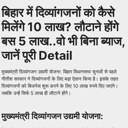
बिहार में दिव्यांगजनों को कैसे
कांवड़ यात्रा “सावन माह” ही क्यों ??
मिलेंगे 10 लाख? लौटाने होंगे
बस 5 लाख..वो भी बिना ब्याज,
जानें पूरी Detail
मुख्‍यमंत्री द‍िव्‍यांगजन उद्यमी योजना: ब‍िहार व‍िधानसभा चुनावों से पहले
नीतीश सरकार ने द‍िव्‍यांगजनों के ल‍िए बड़ा ऐलान क‍िया है। इसके तहत
द‍िव्‍यांगजनों को ब‍िजनेस शुरू करने के ल‍िए 10 लाख रुपये द‍िए जाएंगे।
जबक‍ि उन्‍हें स‍िर्फ 5 लाख ही लौटाने होंगे।
मुख्‍यमंत्री द‍िव्‍यांगजन उद्यमी योजना: