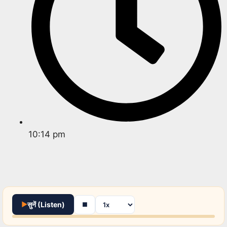
10:14 pm
▶
सुनें (Listen)
■