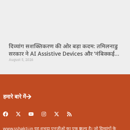
दिव्यांग सशक्तिकरण की ओर बड़ा कदम: तमिलनाडु
सरकार ने AI Assistive Devices और ‘नंबिक्कई
August 5, 2026
इल्लम’ के लिए किया बड़ा ऐलान
हमारे बारे में
www.sshakti.in यह शुभदा एनजीओ का एक प्रकल्प है। जो दिव्यांगों के