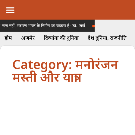
दिव्यांगों की दुनिया
देश दुनिया, राजनीति
कारोबार और रोजगार
ऑटोमोबाइल और गैजेट्स
अपराध और साइबर क्राइम
मेरे अधिकार और योजनाएं
यात्रा और लाइफस्टाइल
रंगीलो राजस्थान
धर्म कर्म- राशिफल आस्था
ीं, सशक्त भारत के निर्माण का संकल्प है- डॉ. शर्मा
इशारों की ताकत… मूक-बधिर 
होम
अजमेर
दिव्यांगों की दुनिया
देश दुनिया, राजनीति
Category: मनोरंजन
मस्ती और यात्रा