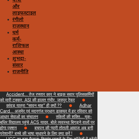
यात्रा
और
लाइफस्टाइल
रंगीलो
राजस्थान
धर्म
कर्म-
राशिफल
आस्था
शुभदा-
संसार
राजनीति
Accident… तेज रफ्तार कार ने बाइक सवार पुलिसकर्मियों
को मारी टक्कर, ASI की हालत गंभीर, जयपुर रेफर
कांवड़ यात्रा “सावन माह” ही क्यों ??
Adhar
Card… अजमेर एवं मदनगंज प्रधान डाकघर में हर रविवार को
आधार सेवाओं का संचालन
संकेतों की शक्ति… मूक-
बधिर विद्यालय पहुंचे ACS यादव, बोले व्यवस्था बिगड़ने वालों पर
होगा एक्शन
बचपन की प्यारी तोतली आवाज अब बनी
परेशानी? बच्चे की भाषा सुधारने के लिए क्या करें !
UGC का बड़ा फैसला: दिव्यांग छात्रों के लिए कॉलेजों में बढ़ेंगी