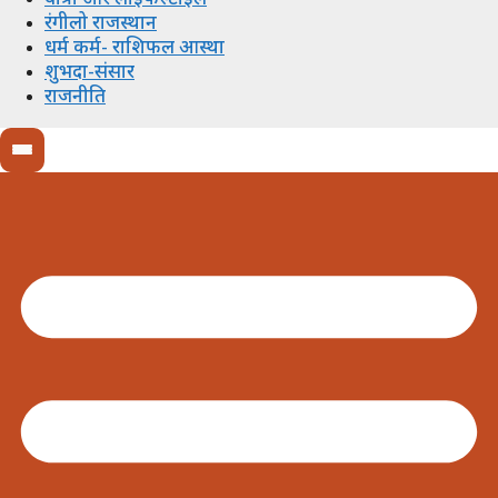
रंगीलो राजस्थान
धर्म कर्म- राशिफल आस्था
शुभदा-संसार
राजनीति