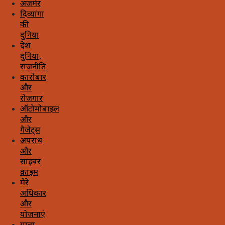
अजमेर
दिव्यांगों
की
दुनिया
देश
दुनिया,
राजनीति
कारोबार
और
रोजगार
ऑटोमोबाइल
और
गैजेट्स
अपराध
और
साइबर
क्राइम
मेरे
अधिकार
और
योजनाएं