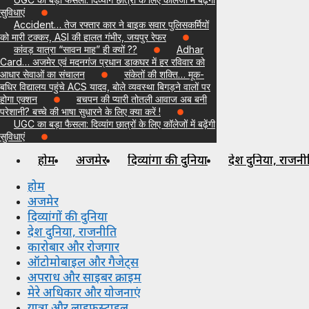
सुविधाएं
Accident… तेज रफ्तार कार ने बाइक सवार पुलिसकर्मियों
को मारी टक्कर, ASI की हालत गंभीर, जयपुर रेफर
कांवड़ यात्रा “सावन माह” ही क्यों ??
Adhar
Card… अजमेर एवं मदनगंज प्रधान डाकघर में हर रविवार को
आधार सेवाओं का संचालन
संकेतों की शक्ति… मूक-
बधिर विद्यालय पहुंचे ACS यादव, बोले व्यवस्था बिगड़ने वालों पर
होगा एक्शन
बचपन की प्यारी तोतली आवाज अब बनी
परेशानी? बच्चे की भाषा सुधारने के लिए क्या करें !
UGC का बड़ा फैसला: दिव्यांग छात्रों के लिए कॉलेजों में बढ़ेंगी
सुविधाएं
होम
अजमेर
दिव्यांगों की दुनिया
देश दुनिया, राजनी
होम
अजमेर
दिव्यांगों की दुनिया
देश दुनिया, राजनीति
कारोबार और रोजगार
ऑटोमोबाइल और गैजेट्स
अपराध और साइबर क्राइम
मेरे अधिकार और योजनाएं
यात्रा और लाइफस्टाइल