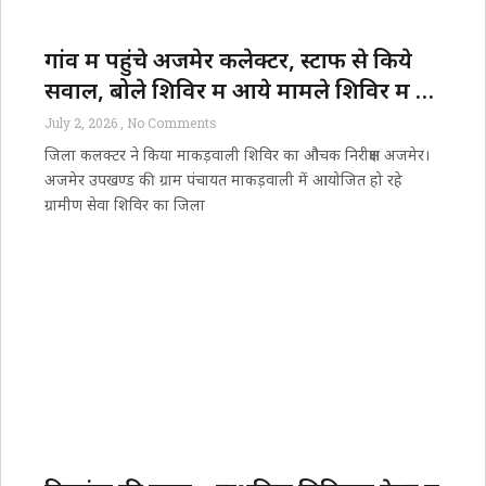
रेलवे, मेट्रो और एयरपोर्ट पर बढ़ीं सुविधाएं, समावेशी भारत की ओर
बड़ा कदम
गांव में पहुंचे अजमेर कलेक्टर, स्टाफ से किये
सवाल, बोले शिविर में आये मामले शिविर में ही
निपटाए
July 2, 2026
No Comments
जिला कलक्टर ने किया माकड़वाली शिविर का औचक निरीक्षण अजमेर।
अजमेर उपखण्ड की ग्राम पंचायत माकड़वाली में आयोजित हो रहे
ग्रामीण सेवा शिविर का जिला