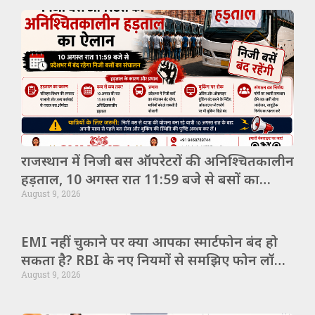
राजस्थान में निजी बस ऑपरेटरों की अनिश्चितकालीन
हड़ताल, 10 अगस्त रात 11:59 बजे से बसों का
August 9, 2026
संचालन बंद
EMI नहीं चुकाने पर क्या आपका स्मार्टफोन बंद हो
सकता है? RBI के नए नियमों से समझिए फोन लॉक
August 9, 2026
और उपभोक्ता के अधिकार