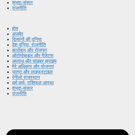
शुभदा-संसार
राजनीति
होम
अजमेर
दिव्यांगों की दुनिया
देश दुनिया, राजनीति
कारोबार और रोजगार
ऑटोमोबाइल और गैजेट्स
अपराध और साइबर क्राइम
मेरे अधिकार और योजनाएं
यात्रा और लाइफस्टाइल
रंगीलो राजस्थान
धर्म कर्म- राशिफल आस्था
शुभदा-संसार
राजनीति