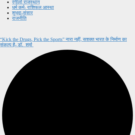
रंगीलो राजस्थान
धर्म कर्म- राशिफल आस्था
शुभदा-संसार
राजनीति
“Kick the Drugs, Pick the Sports” नारा नहीं, सशक्त भारत के निर्माण का
संकल्प है- डॉ. शर्मा