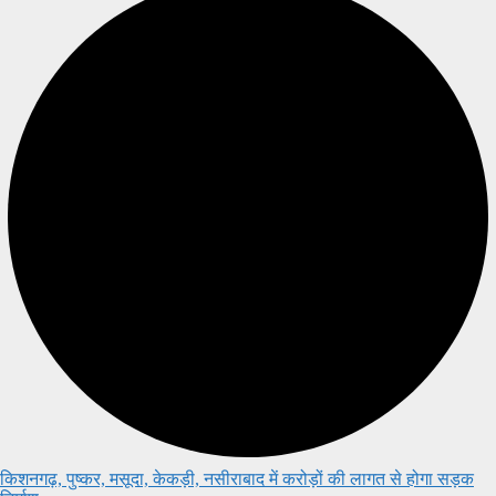
किशनगढ़, पुष्कर, मसूदा, केकड़ी, नसीराबाद में करोड़ों की लागत से होगा सड़क